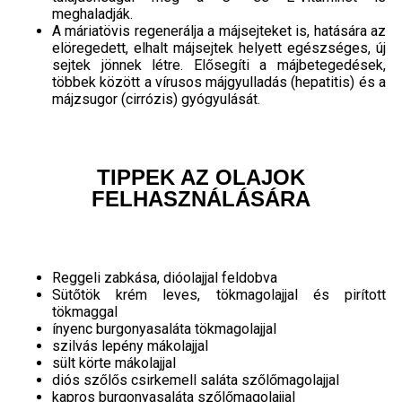
meghaladják.
A máriatövis regenerálja a májsejteket is, hatására az
elöregedett, elhalt májsejtek helyett egészséges, új
sejtek jönnek létre. Elősegíti a májbetegedések,
többek között a vírusos májgyulladás (hepatitis) és a
májzsugor (cirrózis) gyógyulását.
TIPPEK AZ OLAJOK
FELHASZNÁLÁSÁRA
Reggeli zabkása, dióolajjal feldobva
Sütőtök krém leves, tökmagolajjal és pirított
tökmaggal
ínyenc burgonyasaláta tökmagolajjal
szilvás lepény mákolajjal
sült körte mákolajjal
diós szőlős csirkemell saláta szőlőmagolajjal
kapros burgonyasaláta szőlőmagolajjal