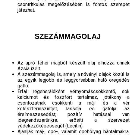
csontritkulás megelőzésében is fontos szerepet
játszhat.
SZEZÁMMAGOLAJ
Az apró fehér magból készült olaj elhozza önnek
Ázsia ízeit.
A szezámmagolaj is, amely a növényi olajok közül is
az egyik legjobb és leggyorsabban ható öregedés
gátló.
Érfal regenerálóként vérnyomáscsökkentő, sok
kalciumot és foszfort tartalmaz, jótékony a
csontozatnak csökkenti a máj- és a vér
koleszterinszintjét, lassítja és gátolja az
érelmeszesedést, pozitív hatással van
idegrendszerünkre, erősíti a szervezet
védekezőképességét (Lecitin).
Ajánlják máj-, epe-, valamit epehólyag bántalmakra,