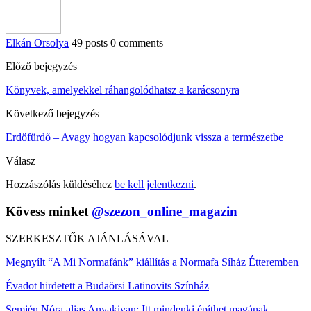
Elkán Orsolya
49 posts
0 comments
Előző bejegyzés
Könyvek, amelyekkel ráhangolódhatsz a karácsonyra
Következő bejegyzés
Erdőfürdő – Avagy hogyan kapcsolódjunk vissza a természetbe
Válasz
Hozzászólás küldéséhez
be kell jelentkezni
.
Kövess minket
@szezon_online_magazin
SZERKESZTŐK AJÁNLÁSÁVAL
Megnyílt “A Mi Normafánk” kiállítás a Normafa Síház Étteremben
Évadot hirdetett a Budaörsi Latinovits Színház
Semjén Nóra alias Anyakivan: Itt mindenki építhet magának…