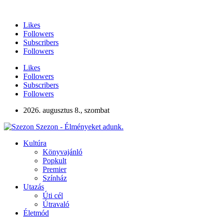
Likes
Followers
Subscribers
Followers
Likes
Followers
Subscribers
Followers
2026. augusztus 8., szombat
Szezon - Élményeket adunk.
Kultúra
Könyvajánló
Popkult
Premier
Színház
Utazás
Úti cél
Útravaló
Életmód