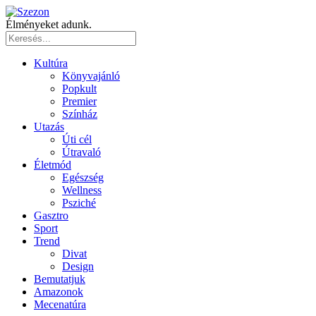
Élményeket adunk.
Kultúra
Könyvajánló
Popkult
Premier
Színház
Utazás
Úti cél
Útravaló
Életmód
Egészség
Wellness
Psziché
Gasztro
Sport
Trend
Divat
Design
Bemutatjuk
Amazonok
Mecenatúra