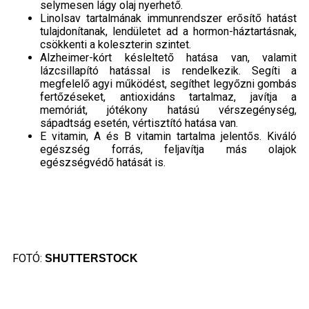
selymesen lágy olaj nyerhető.
Linolsav tartalmának immunrendszer erősítő hatást
tulajdonítanak, lendületet ad a hormon-háztartásnak,
csökkenti a koleszterin szintet.
Alzheimer-kórt késleltető hatása van, valamit
lázcsillapító hatással is rendelkezik. Segíti a
megfelelő agyi működést, segíthet legyőzni gombás
fertőzéseket, antioxidáns tartalmaz, javítja a
memóriát, jótékony hatású vérszegénység,
sápadtság esetén, vértisztító hatása van.
E vitamin, A és B vitamin tartalma jelentős. Kiváló
egészség forrás, feljavítja más olajok
egészségvédő hatását is.
FOTÓ:
SHUTTERSTOCK