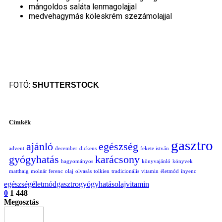
mángoldos saláta lenmagolajjal
medvehagymás köleskrém szezámolajjal
FOTÓ:
SHUTTERSTOCK
Címkék
gasztro
ajánló
egészség
advent
december
dickens
fekete istván
gyógyhatás
karácsony
hagyományos
könyvajánló
könyvek
matthaig
molnár ferenc
olaj
olvasás
tolkien
tradicionális
vitamin
életmód
ínyenc
egészség
életmód
gasztro
gyógyhatás
olaj
vitamin
0
1 448
Megosztás