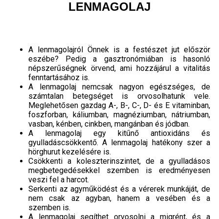
LENMAGOLAJ
A lenmagolajról Önnek is a festészet jut először
eszébe? Pedig a gasztronómiában is hasonló
népszerűségnek örvend, ami hozzájárul a vitalitás
fenntartásához is.
A lenmagolaj nemcsak nagyon egészséges, de
számtalan betegséget is orvosolhatunk vele.
Meglehetősen gazdag A-, B-, C-, D- és E vitaminban,
foszforban, káliumban, magnéziumban, nátriumban,
vasban, kénben, cinkben, mangánban és jódban.
A lenmagolaj egy kitűnő antioxidáns és
gyulladáscsökkentő. A lenmagolaj hatékony szer a
hörghurut kezelésére is.
Csökkenti a koleszterinszintet, de a gyulladásos
megbetegedésekkel szemben is eredményesen
veszi fel a harcot.
Serkenti az agyműködést és a vérerek munkáját, de
nem csak az agyban, hanem a vesében és a
szemben is.
A lenmagolaj segíthet orvosolni a migrént, és a