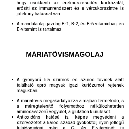
hogy csökkenti az érelmeszesedés kockázatát,
erősíti az immunrendszert és a vércukorszintre is
jótékony hatással van.
A mandulaolaj gazdag B-1, B-2, és B-6 vitaminban, és
E-vitamint is tartalmaz.
MÁRIATÖVISMAGOLAJ
A gyönyörű lila szirmok és szúrós tövisek alatt
található apró magvak igazi kuriózumot rejtenek
magukban.
A máriatövis megakadályozza a májban termelődő, s
a méregtelenítő folyamathoz nélkülözhetetlen
aminosavszerű vegyület, a glutation kiürülését.
Antioxidáns hatású is, képes megvédeni a
szervezetet a káros szabad gyököktől, ilyen jellegű
tulajdonságai még a C- és E-vitaminét is