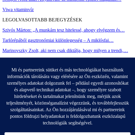
Viwa vitaminvíz
LEGOLVASOTTABB BEJEGYZÉSEK
Szivós Márton: „A munkám tesz hitelessé, ahogy elvégzem és…
Tarlórépából gasztronómiai különlegesség – A miklósfai…
Marinovszky Zsolt, aki nem csak diktálja, hogy milyen a trendi,…
Interjú Varga Dániellel, az OSC vezetőedzőjével
LEGUTÓBBI BEJEGYZÉSEK
Jubileumi Istvàn, a király
Közeleg a tavasz, de a friss zöldségekre még várni kell –…
Semjén Nóra alias Anyakivan: Itt mindenki építhet magának…
Babonások figyeljetek! – Szerencsetárgyaink és jelentésük
Médiaajánlat
Kapcsolat
Adatvédelmi szabályzat