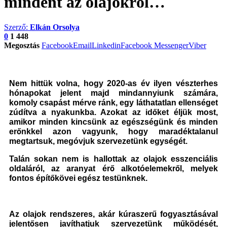
mindent az olajokról…
Szerző:
Elkán Orsolya
0
1 448
Megosztás
Facebook
Email
Linkedin
Facebook Messenger
Viber
Nem hittük volna, hogy 2020-as év ilyen vészterhes
hónapokat jelent majd mindannyiunk számára,
komoly csapást mérve ránk, egy láthatatlan ellenséget
zúdítva a nyakunkba. Azokat az időket éljük most,
amikor minden kincsünk az egészségünk és minden
erőnkkel azon vagyunk, hogy maradéktalanul
megtartsuk, megóvjuk szervezetünk egységét.
Talán sokan nem is hallottak az olajok esszenciális
oldaláról, az aranyat érő alkotóelemekről, melyek
fontos építőkövei egész testünknek.
Az olajok rendszeres, akár kúraszerű fogyasztásával
jelentősen javíthatjuk szervezetünk működését,