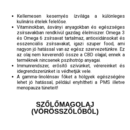
Kellemesen kesernyés ízvilága a különleges
kulináris ételek felelőse.
Vitaminokban, ásványi anyagokban és egészséges
zsírsavakban rendkívül gazdag élelmiszer. Omega 3
és Omega 6 zsírsavat tartalmaz, antioxidánsokat és
esszenciális zsírsavakat, igazi szuper food, ami
nagyon jó hatással van az egész szervezetünkre. Ez
az olaj nem keverendő össze a CBD olajjal, ennek a
terméknek nincsenek pszihotróp anyagai.
Immunrendszer, erősítő szívünket, vérereinket és
idegrendszerünket is védhetjük vele.
A gamma-linolénsav főket a hölgyek egészségére
lehet jó hatással, például enyhítheti a PMS illetve
menopauza tüneteit!
SZŐLŐMAGOLAJ
(VÖRÖSSZŐLŐBŐL)