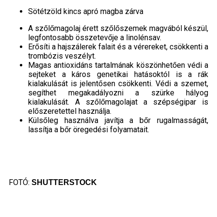
Sötétzöld kincs apró magba zárva
A szőlőmagolaj érett szőlőszemek magvából készül,
legfontosabb összetevője a linolénsav.
Erősíti a hajszálerek falait és a vérereket, csökkenti a
trombózis veszélyt.
Magas antioxidáns tartalmának köszönhetően védi a
sejteket a káros genetikai hatásoktól is a rák
kialakulását is jelentősen csökkenti. Védi a szemet,
segíthet megakadályozni a szürke hályog
kialakulását. A szőlőmagolajat a szépségipar is
előszeretettel használja.
Külsőleg használva javítja a bőr rugalmasságát,
lassítja a bőr öregedési folyamatait.
FOTÓ:
SHUTTERSTOCK