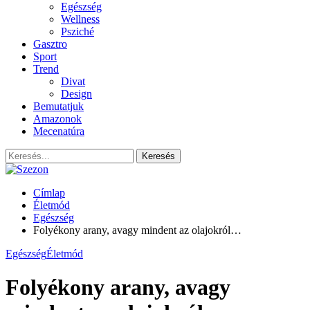
Egészség
Wellness
Psziché
Gasztro
Sport
Trend
Divat
Design
Bemutatjuk
Amazonok
Mecenatúra
Címlap
Életmód
Egészség
Folyékony arany, avagy mindent az olajokról…
Egészség
Életmód
Folyékony arany, avagy