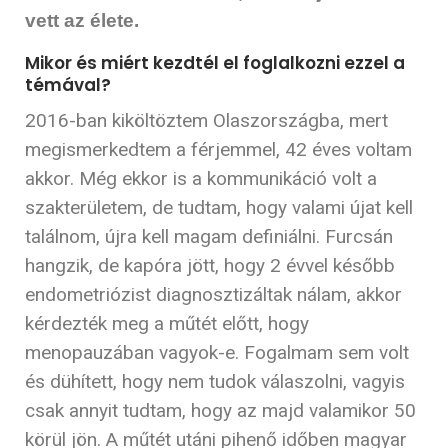
vett az élete.
Mikor és miért kezdtél el foglalkozni ezzel a
témával?
2016-ban kiköltöztem Olaszországba, mert
megismerkedtem a férjemmel, 42 éves voltam
akkor. Még ekkor is a kommunikáció volt a
szakterületem, de tudtam, hogy valami újat kell
találnom, újra kell magam definiálni. Furcsán
hangzik, de kapóra jött, hogy 2 évvel később
endometriózist diagnosztizáltak nálam, akkor
kérdezték meg a műtét előtt, hogy
menopauzában vagyok-e. Fogalmam sem volt
és dühített, hogy nem tudok válaszolni, vagyis
csak annyit tudtam, hogy az majd valamikor 50
körül jön.
A műtét utáni pihenő időben magyar