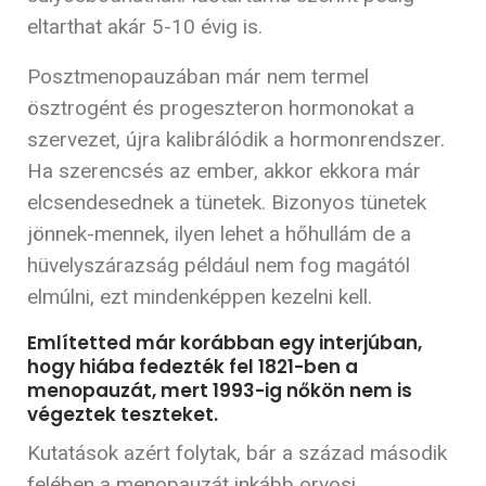
eltarthat akár 5-10 évig is.
Posztmenopauzában már nem termel
ösztrogént és progeszteron hormonokat a
szervezet, újra kalibrálódik a hormonrendszer.
Ha szerencsés az ember, akkor ekkora már
elcsendesednek a tünetek. Bizonyos tünetek
jönnek-mennek, ilyen lehet a hőhullám de a
hüvelyszárazság például nem fog magától
elmúlni, ezt mindenképpen kezelni kell.
Említetted már korábban egy interjúban,
hogy hiába fedezték fel 1821-ben a
menopauzát, mert 1993-ig nőkön nem is
végeztek teszteket.
Kutatások azért folytak, bár a század második
felében a menopauzát inkább orvosi