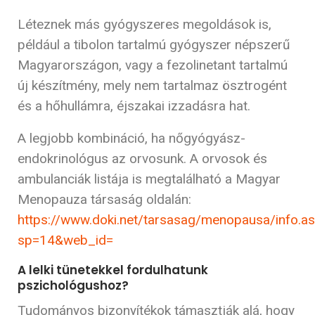
Léteznek más gyógyszeres megoldások is,
például a tibolon tartalmú gyógyszer népszerű
Magyarországon, vagy a fezolinetant tartalmú
új készítmény, mely nem tartalmaz ösztrogént
és a hőhullámra, éjszakai izzadásra hat.
A legjobb kombináció, ha nőgyógyász-
endokrinológus az orvosunk. A orvosok és
ambulanciák listája is megtalálható a Magyar
Menopauza társaság oldalán:
https://www.doki.net/tarsasag/menopausa/info.a
sp=14&web_id=
A lelki tünetekkel fordulhatunk
pszichológushoz?
Tudományos bizonyítékok támasztják alá, hogy