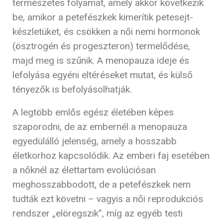
természetes folyamat, amely akkor következik
be, amikor a petefészkek kimerítik petesejt-
készletüket, és csökken a női nemi hormonok
(ösztrogén és progeszteron) termelődése,
majd meg is szűnik. A menopauza ideje és
lefolyása egyéni eltéréseket mutat, és külső
tényezők is befolyásolhatják.
A legtöbb emlős egész életében képes
szaporodni, de az embernél a menopauza
egyedülálló jelenség, amely a hosszabb
életkorhoz kapcsolódik. Az emberi faj esetében
a nőknél az élettartam evolúciósan
meghosszabbodott, de a petefészkek nem
tudták ezt követni – vagyis a női reprodukciós
rendszer „elöregszik”, míg az egyéb testi