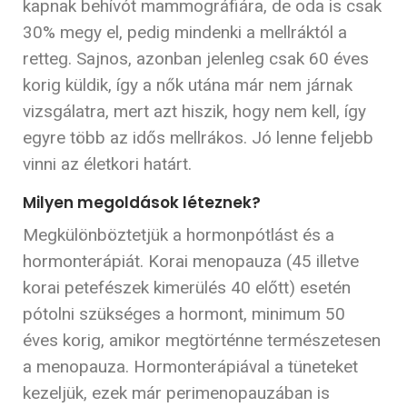
kapnak behívót mammográfiára, de oda is csak
30% megy el, pedig mindenki a mellráktól a
retteg. Sajnos, azonban jelenleg csak 60 éves
korig küldik, így a nők utána már nem járnak
vizsgálatra, mert azt hiszik, hogy nem kell, így
egyre több az idős mellrákos. Jó lenne feljebb
vinni az életkori határt.
Milyen megoldások léteznek?
Megkülönböztetjük a hormonpótlást és a
hormonterápiát. Korai menopauza (45 illetve
korai petefészek kimerülés 40 előtt) esetén
pótolni szükséges a hormont, minimum 50
éves korig, amikor megtörténne természetesen
a menopauza. Hormonterápiával a tüneteket
kezeljük, ezek már perimenopauzában is