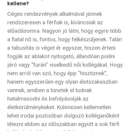
kellene?
Céges rendezvények alkalmával jönnek
rendszeresen a férfiak is, kíváncsiak az
előadásomra. Nagyon jó látni, hogy egyre több
a fiatal nő is, fontos, hogy felkészüljenek. Talán
a tabusítás is véget ér egyszer, hiszen érteni
fogják az ablakot nyitogató, állandóan pisilni
járó vagy “furán” viselkedő női kollégákat. Hogy
nem arról van szó, hogy épp “hisztiznek”,
hanem egyszerűen egy olyan életszakaszban
vannak, amiben a tünetek el tudnak
hatalmasodni és befolyásolják az
életkörülménykeket. Különösen kellemetlen
lehet irodai pozícióban dolgozó kolléganőként
létezni ebben az időszakban együtt a sok férfi