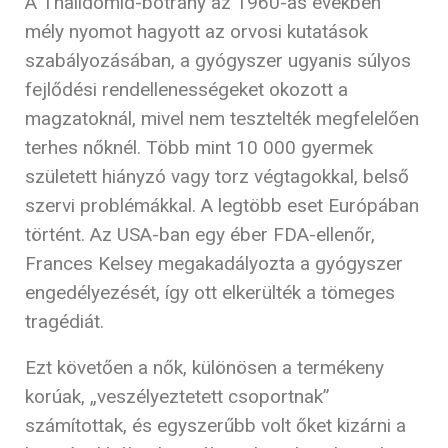
A Thalidomid-botrány az 1960-as években
mély nyomot hagyott az orvosi kutatások
szabályozásában, a gyógyszer ugyanis súlyos
fejlődési rendellenességeket okozott a
magzatoknál, mivel nem tesztelték megfelelően
terhes nőknél. Több mint 10 000 gyermek
született hiányzó vagy torz végtagokkal, belső
szervi problémákkal. A legtöbb eset Európában
történt. Az USA-ban egy éber FDA-ellenőr,
Frances Kelsey megakadályozta a gyógyszer
engedélyezését, így ott elkerülték a tömeges
tragédiát.
Ezt követően a nők, különösen a termékeny
korúak, „veszélyeztetett csoportnak”
számítottak, és egyszerűbb volt őket kizárni a