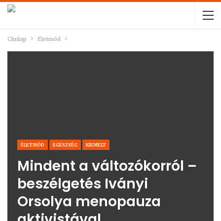
Címlap
Életmód
ÉLETMÓD
EGÉSZSÉG
KIEMELT
Mindent a változókorról –
beszélgetés Iványi
Orsolya menopauza
aktivistával