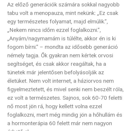
Az előző generációk számára sokkal nagyobb
tabu volt a menopauza, mint nekünk:
„Ez csak
egy természetes folyamat, majd elmúlik.”,
„Nekem nincs időm ezzel foglalkozni.”,
„Anyám/nagymamám is túlélte, akkor én is ki
fogom bírni.” – mondta az idősebb generáció
némely tagja. Ők gyakran nem kértek orvosi
segítséget, és csak akkor reagáltak, ha a
tünetek már jelentősen befolyásolják az
életüket. Nem volt internet, a háziorvos nem
figyelmeztetett, és mivel senki nem beszélt róla,
ez volt a természetes. Sajnos, sok 60-70 feletti
nő most jön rá, hogy kellett volna ezzel
foglalkozni, mert még mindig jön a hőhullám és
a hormonterápia 60 felett már nem nagyon