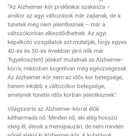
“Az Alzheimer-kór preklinikai szakasza –
amikor az agyi változások már zajlanak, de a
tünetek még nem jelentkeznek – már a
változókorban elkezdődhetnek. Az agyi
képalkotó vizsgálatok azt mutatják, hogy egyes
40-es és 50-es éveikben járó nők már
‘figyelmeztető jeleket’ mutatnak az Alzheimer-
kórra, miközben kognitívan még egészségesek.
Az Alzheimer-kór nem az idős kor betegsége,
hanem inkább a változókor betegsége,
amelynek tünetei idős korban jelentkeznek.”
Világszerte az Alzheimer-kórral élők
kétharmada nő. Minden nő, aki elég hosszú
ideig él, átesik a menopauzán, de nem minden
nőnél alakul ki Alzheimer-kór. A kutatások