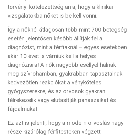
törvényi kötelezettség arra, hogy a klinikai
vizsgálatokba nőket is be kell vonni.
Így a nőknél átlagosan több mint 700 betegség
esetén jelentősen később állítják fel a
diagnózist, mint a férfiaknál – egyes esetekben
akár 10 évet is várniuk kell a helyes
diagnózisra! A nők nagyobb eséllyel halnak
meg szívrohamban, gyakrabban tapasztalnak
kedvezőtlen reakciókat a vényköteles
gyógyszerekre, és az orvosok gyakran
félrekezelik vagy elutasítják panaszaikat és
fájdalmukat.
Ez azt is jelenti, hogy a modern orvoslás nagy
része kizárólag férfitesteken végzett