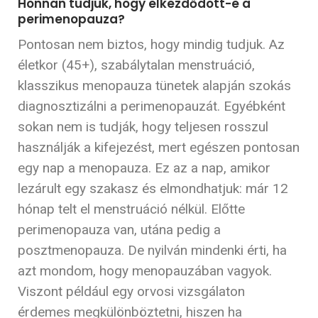
Honnan tudjuk, hogy elkezdődött-e a
perimenopauza?
Pontosan nem biztos, hogy mindig tudjuk. Az
életkor (45+), szabálytalan menstruáció,
klasszikus menopauza tünetek alapján szokás
diagnosztizálni a perimenopauzát. Egyébként
sokan nem is tudják, hogy teljesen rosszul
használják a kifejezést, mert egészen pontosan
egy nap a menopauza.
Ez az a nap, amikor
lezárult egy szakasz és elmondhatjuk: már 12
hónap telt el menstruáció nélkül. Előtte
perimenopauza van, utána pedig a
posztmenopauza. De nyilván mindenki érti, ha
azt mondom, hogy menopauzában vagyok.
Viszont például egy orvosi vizsgálaton
érdemes megkülönböztetni, hiszen ha