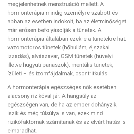
megjelenhetnek menstruáció mellett. A
hormonterápia mindig személyre szabott és
abban az esetben indokolt, ha az életminőséget
már erősen befolyásolják a tünetek. A
hormonterápia általában ezekre a tünetekre hat:
vazomotoros tünetek (hőhullám, éjszakai
izzadás), alvászavar, GSM tünetek (hüvelyi
illetve hugyuti panaszok), mentális tünetek,
ízületi – és izomfájdalmak, csontritkulás.
A hormonterápia egészséges nők esetében
alacsony rizikóval jár. A hangsúly az
egészségen van, de ha az ember dohányzik,
iszik és még túlsúlya is van, ezek mind
rizikófaktornak számítanak és az elvárt hatás is
elmaradhat.