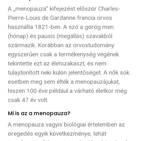
A „menopauza” kifejezést először Charles-
Pierre-Louis de Gardanne francia orvos
használta 1821-ben. A szó a görög men
(hónap) és pausis (megállás) szavakból
származik. Korábban az orvostudomány
egyszerűen csak a termékenység végének
tekintette ezt az életszakaszt, és nem
tulajdonított neki külön jelentőséget. A nők sok
esetben meg sem élték a menopauzájukat,
hiszen 100 éve például a várható életkor még
csak 47 év volt.
Mi is az a menopauza?
A menopauza vagyis biológiai értelemben az
öregedés egyik következménye, tehát