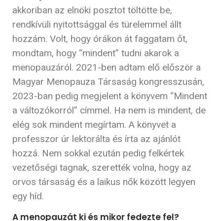
akkoriban az elnöki posztot töltötte be,
rendkívüli nyitottsággal és türelemmel állt
hozzám. Volt, hogy órákon át faggatam őt,
mondtam, hogy “mindent” tudni akarok a
menopauzáról. 2021-ben adtam elő először a
Magyar Menopauza Társaság kongresszusán,
2023-ban pedig megjelent a könyvem “Mindent
a változókorról” címmel. Ha nem is mindent, de
elég sok mindent megírtam. A könyvet a
professzor úr lektorálta és írta az ajánlót
hozzá. Nem sokkal ezután pedig felkértek
vezetőségi tagnak, szerették volna, hogy az
orvos társaság és a laikus nők között legyen
egy híd.
A menopauzát ki és mikor fedezte fel?