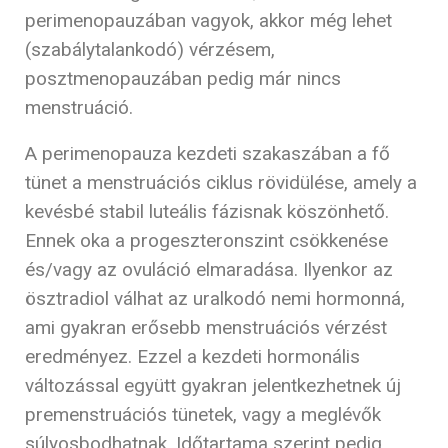
perimenopauzában vagyok, akkor még lehet
(szabálytalankodó) vérzésem,
posztmenopauzában pedig már nincs
menstruáció.
A perimenopauza kezdeti szakaszában a fő
tünet a menstruációs ciklus rövidülése, amely a
kevésbé stabil luteális fázisnak köszönhető.
Ennek oka a progeszteronszint csökkenése
és/vagy az ovuláció elmaradása. Ilyenkor az
ösztradiol válhat az uralkodó nemi hormonná,
ami gyakran erősebb menstruációs vérzést
eredményez. Ezzel a kezdeti hormonális
változással együtt gyakran jelentkezhetnek új
premenstruációs tünetek, vagy a meglévők
súlyosbodhatnak. Időtartama szerint pedig