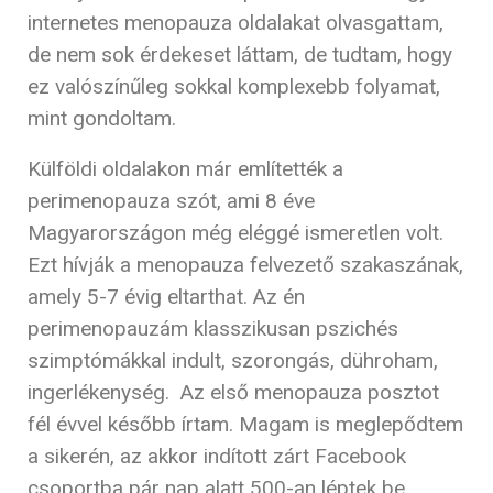
internetes menopauza oldalakat olvasgattam,
de nem sok érdekeset láttam, de tudtam, hogy
ez valószínűleg sokkal komplexebb folyamat,
mint gondoltam.
Külföldi oldalakon már említették a
perimenopauza szót, ami 8 éve
Magyarországon még eléggé ismeretlen volt.
Ezt hívják a menopauza felvezető szakaszának,
amely 5-7 évig eltarthat. Az én
perimenopauzám klasszikusan pszichés
szimptómákkal indult, szorongás, dühroham,
ingerlékenység. Az első menopauza posztot
fél évvel később írtam. Magam is meglepődtem
a sikerén, az akkor indított zárt Facebook
csoportba pár nap alatt 500-an léptek be.