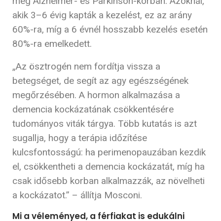
meg Alzheimer- és Parkinson-kórban. Azoknál,
akik 3–6 évig kapták a kezelést, ez az arány
60%-ra, míg a 6 évnél hosszabb kezelés esetén
80%-ra emelkedett.
„Az ösztrogén nem fordítja vissza a
betegséget, de segít az agy egészségének
megőrzésében. A hormon alkalmazása a
demencia kockázatának csökkentésére
tudományos viták tárgya. Több kutatás is azt
sugallja, hogy a terápia időzítése
kulcsfontosságú: ha perimenopauzában kezdik
el, csökkentheti a demencia kockázatát, míg ha
csak idősebb korban alkalmazzák, az növelheti
a kockázatot.” – állítja Mosconi.
Mi a véleményed, a férfiakat is edukálni