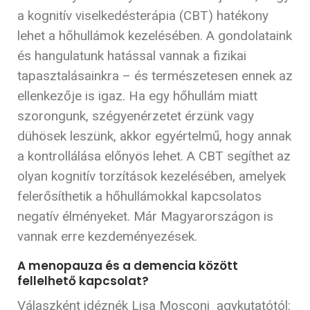
a kognitív viselkedésterápia (CBT) hatékony
lehet a hőhullámok kezelésében. A gondolataink
és hangulatunk hatással vannak a fizikai
tapasztalásainkra – és természetesen ennek az
ellenkezője is igaz. Ha egy hőhullám miatt
szorongunk, szégyenérzetet érzünk vagy
dühösek leszünk, akkor egyértelmű, hogy annak
a kontrollálása előnyös lehet. A CBT segíthet az
olyan kognitív torzítások kezelésében, amelyek
felerősíthetik a hőhullámokkal kapcsolatos
negatív élményeket. Már Magyarországon is
vannak erre kezdeményezések.
A menopauza és a demencia között
fellelhető kapcsolat?
Válaszként idéznék Lisa Mosconi agykutatótól: