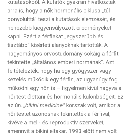
kutatásokból. A kutatók gyakran hivatkoztak
arra is, hogy a nők hormonális ciklusa „túl
bonyolulttá” teszi a kutatások elemzését, és
nehezebb kiegyensúlyozott eredményeket
kapni. Ezért a férfiakat „egyszerűbb és
tisztább” kísérleti alanyoknak tartották. A
hagyományos orvostudomány sokáig a férfit
tekintette „általános emberi normának”. Azt
feltételezték, hogy ha egy gyógyszer vagy
kezelés működik egy férfin, az ugyanúgy fog
működni egy nőn is – figyelmen kívül hagyva a
női test élettani és hormonális különbségeit. Ez
az ún.
korszak volt, amikor a
„bikini medicine”
női testet azonosnak tekintették a férfival,
kivéve a mell- és reproduktív szerveket,
amennyit a bikini eltakar. 1993 előtt nem volt