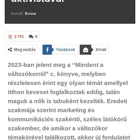
Szerző:
Bozsu
2 701
0
Facebook
Email
Megosztás
Linkedin
2023-ban jelent meg a “Mindent a
változókorról” c. könyve, melyben
Facebook Messenger
Viber
részletesen érint egy olyan témát amellyel
itthon keveset foglalkoztak eddig, talán
maguk a nők is tabuként kezelték. Eredeti
szakmája szerint marketing és
kommunikációs szakértő, széles látókörű
szakember, de amikor a változókor
témakörével találkozott, akkor új fordulatot