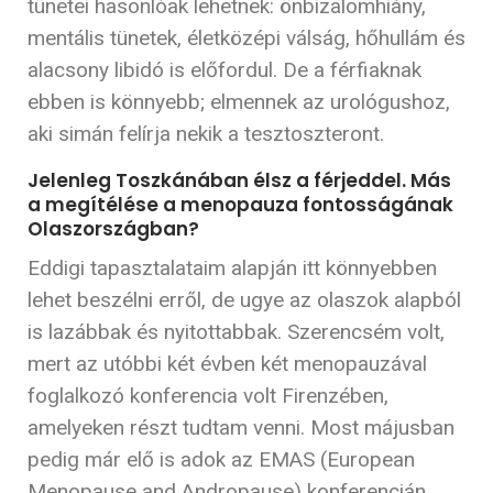
tünetei hasonlóak lehetnek: önbizalomhiány,
mentális tünetek, életközépi válság, hőhullám és
alacsony libidó is előfordul. De a férfiaknak
ebben is könnyebb; elmennek az urológushoz,
aki simán felírja nekik a tesztoszteront.
Jelenleg Toszkánában élsz a férjeddel. Más
a megítélése a menopauza fontosságának
Olaszországban?
Eddigi tapasztalataim alapján itt könnyebben
lehet beszélni erről, de ugye az olaszok alapból
is lazábbak és nyitottabbak. Szerencsém volt,
mert az utóbbi két évben két menopauzával
foglalkozó konferencia volt Firenzében,
amelyeken részt tudtam venni. Most májusban
pedig már elő is adok az EMAS (European
Menopause and Andropause) konferencián