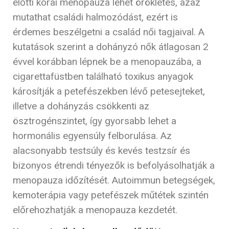
előtti korai menopauza lehet örökletes, azaz
mutathat családi halmozódást, ezért is
érdemes beszélgetni a család női tagjaival. A
kutatások szerint a dohányzó nők átlagosan 2
évvel korábban lépnek be a menopauzába, a
cigarettafüstben található toxikus anyagok
károsítják a petefészekben lévő petesejteket,
illetve a dohányzás csökkenti az
ösztrogénszintet, így gyorsabb lehet a
hormonális egyensúly felborulása. Az
alacsonyabb testsúly és kevés testzsír és
bizonyos étrendi tényezők is befolyásolhatják a
menopauza időzítését. Autoimmun betegségek,
kemoterápia vagy petefészek műtétek szintén
előrehozhatják a menopauza kezdetét.